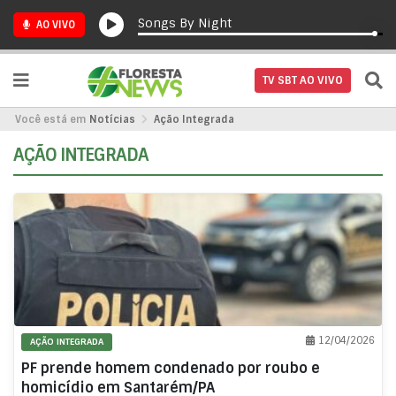
Songs By Night
AO VIVO
TV SBT AO VIVO
Você está em
Notícias
Ação Integrada
AÇÃO INTEGRADA
12/04/2026
AÇÃO INTEGRADA
PF prende homem condenado por roubo e
homicídio em Santarém/PA