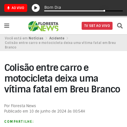
Bom Dia
AO VIVO
TV SBT AO VIVO
Você está em
Notícias
Acidente
Colisão entre carro e motocicleta deixa uma vítima fatal em Breu
Branco
Colisão entre carro e
motocicleta deixa uma
vítima fatal em Breu Branco
Por Floresta News
Publicado em 10 de junho de 2024 às 00:54H
COMPARTILHE: