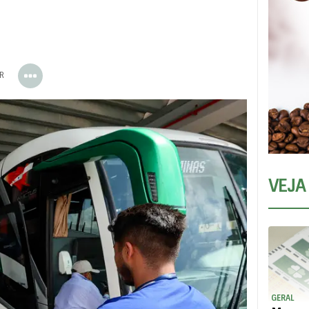
ER
VEJA
GERAL