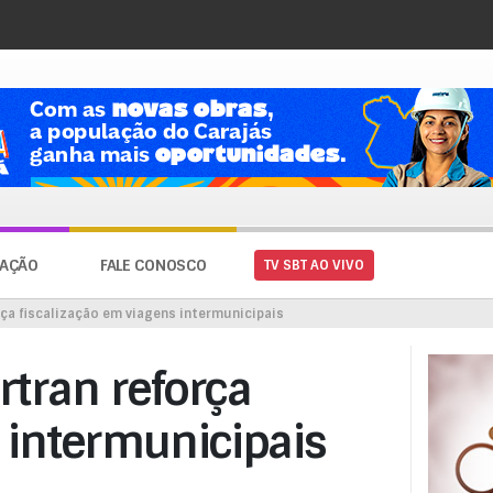
AÇÃO
FALE CONOSCO
TV SBT AO VIVO
rça fiscalização em viagens intermunicipais
rtran reforça
 intermunicipais