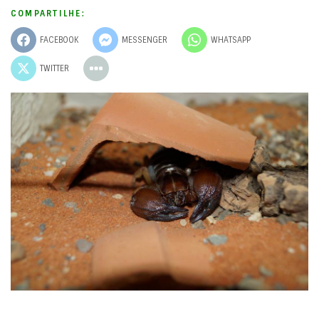
COMPARTILHE:
FACEBOOK
MESSENGER
WHATSAPP
TWITTER