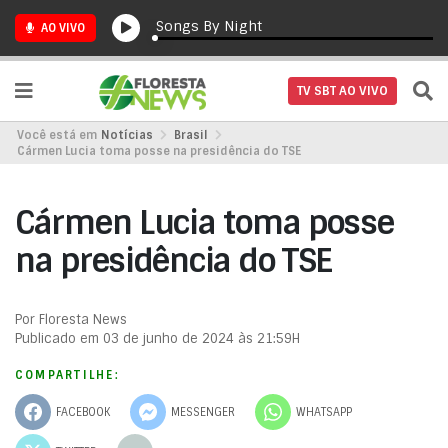
Songs By Night
AO VIVO
TV SBT AO VIVO
Você está em
Notícias
Brasil
Cármen Lucia toma posse na presidência do TSE
Cármen Lucia toma posse
na presidência do TSE
Por Floresta News
Publicado em 03 de junho de 2024 às 21:59H
COMPARTILHE:
FACEBOOK
MESSENGER
WHATSAPP