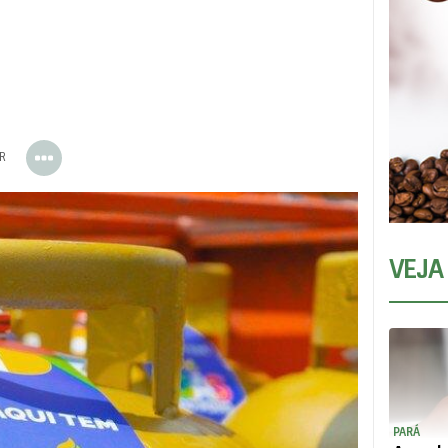
ER
VEJA
PARÁ