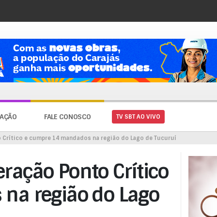
AÇÃO
FALE CONOSCO
TV SBT AO VIVO
to Crítico e cumpre 14 mandados na região do Lago de Tucuruí
peração Ponto Crítico
na região do Lago