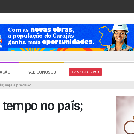
AÇÃO
FALE CONOSCO
TV SBT AO VIVO
s; veja a previsão
 tempo no país;