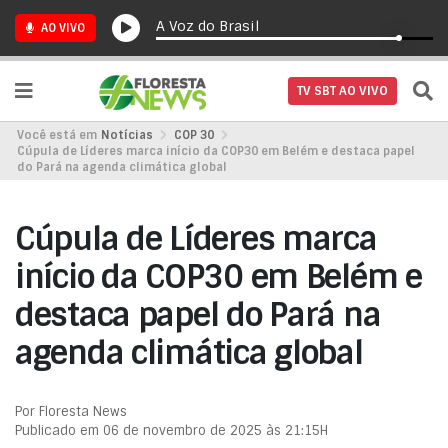
A Voz do Brasil
AO VIVO
TV SBT AO VIVO
Você está em
Notícias
COP 30
Cúpula de Líderes marca início da COP30 em Belém e destaca papel
do Pará na agenda climática global
Cúpula de Líderes marca
início da COP30 em Belém e
destaca papel do Pará na
agenda climática global
Por Floresta News
Publicado em 06 de novembro de 2025 às 21:15H