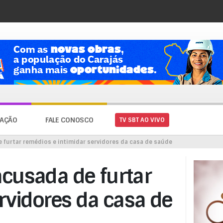
AÇÃO
FALE CONOSCO
TV SBT AO VIVO
 furtar remédios e intimidar servidores da casa de saúde
cusada de furtar
rvidores da casa de