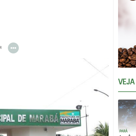
ER
VEJA
PARÁ