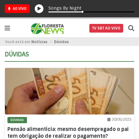
Songs By Night
AO VIVO
TV SBT AO VIVO
Você está em
Notícias
Dúvidas
DÚVIDAS
30/05/2023
DÚVIDAS
Pensão alimentícia: mesmo desempregado o pai
tem obrigação de realizar o pagamento?