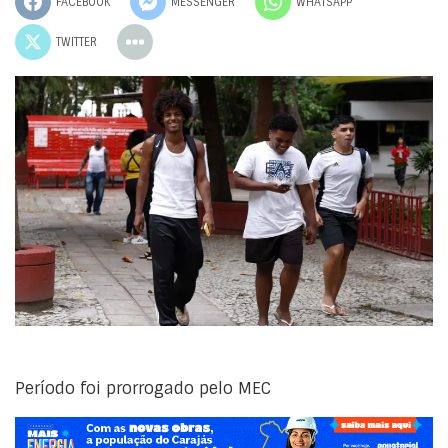
FACEBOOK
MESSENGER
WHATSAPP
TWITTER
Período foi prorrogado pelo MEC