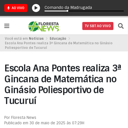
Comando da Madrugada
AO VIVO
TV SBT AO VIVO
Você está em
Notícias
Educação
Escola Ana Pontes realiza 3ª Gincana de Matemática no Ginásio
Poliesportivo de Tucuruí
Escola Ana Pontes realiza 3ª
Gincana de Matemática no
Ginásio Poliesportivo de
Tucuruí
Por Floresta News
Publicado em 30 de maio de 2025 às 07:29H