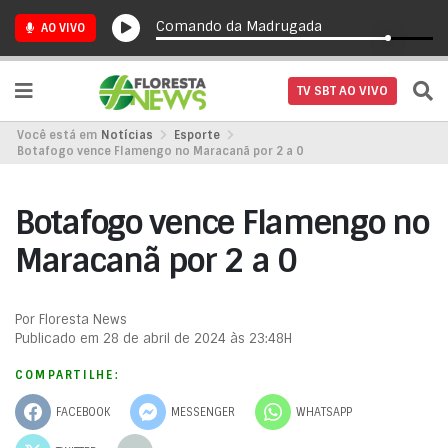
Comando da Madrugada
AO VIVO
TV SBT AO VIVO
Você está em
Notícias
Esporte
Botafogo vence Flamengo no Maracanã por 2 a 0
Botafogo vence Flamengo no
Maracanã por 2 a 0
Por Floresta News
Publicado em 28 de abril de 2024 às 23:48H
COMPARTILHE:
FACEBOOK
MESSENGER
WHATSAPP