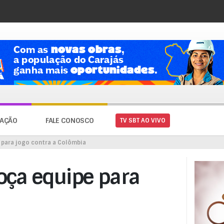
AÇÃO
FALE CONOSCO
TV SBT AO VIVO
e para jogo contra a Colômbia
boça equipe para