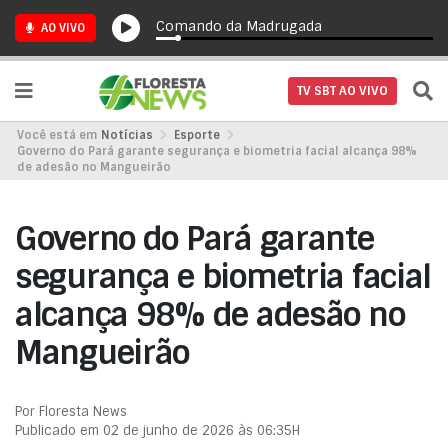
Comando da Madrugada
AO VIVO
TV SBT AO VIVO
Você está em
Notícias
Esporte
Governo do Pará garante segurança e biometria facial alcança 98%
de adesão no Mangueirão
Governo do Pará garante
segurança e biometria facial
alcança 98% de adesão no
Mangueirão
Por Floresta News
Publicado em 02 de junho de 2026 às 06:35H