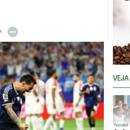
ER
VEJA
TUCURUÍ