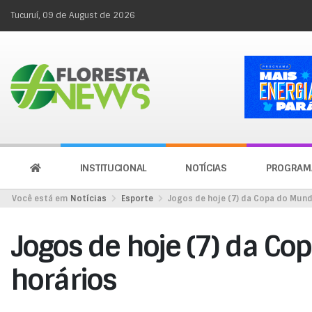
Tucuruí, 09 de August de 2026
INSTITUCIONAL
NOTÍCIAS
PROGRAM
Você está em
Notícias
Esporte
Jogos de hoje (7) da Copa do Mund
Jogos de hoje (7) da Co
horários