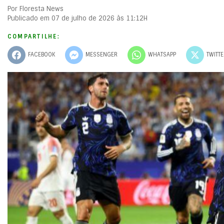
Por Floresta News
Publicado em 07 de julho de 2026 às 11:12H
COMPARTILHE:
FACEBOOK
MESSENGER
WHATSAPP
TWITT