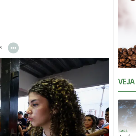
ER
VEJA
PARÁ