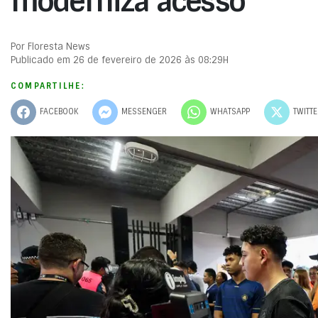
moderniza acesso
Por Floresta News
Publicado em 26 de fevereiro de 2026 às 08:29H
COMPARTILHE:
FACEBOOK
MESSENGER
WHATSAPP
TWITT