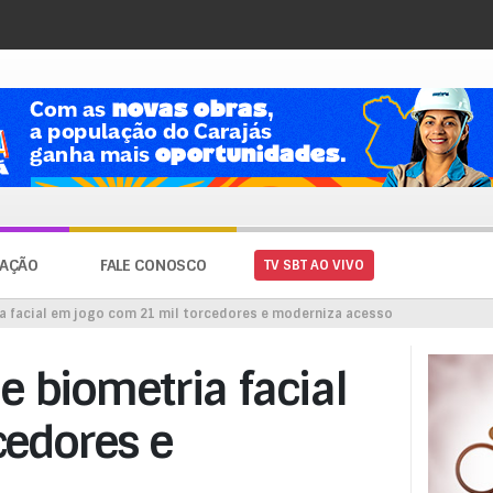
AÇÃO
FALE CONOSCO
TV SBT AO VIVO
ia facial em jogo com 21 mil torcedores e moderniza acesso
e biometria facial
cedores e