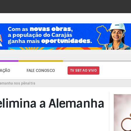
AÇÃO
FALE CONOSCO
TV SBT AO VIVO
lemanha nos pênaltis
 elimina a Alemanha