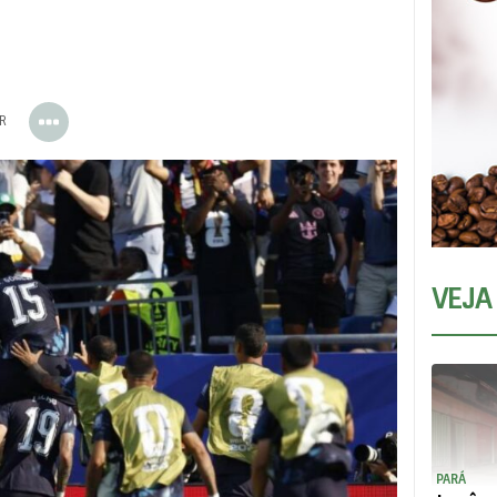
ER
VEJA
PARÁ