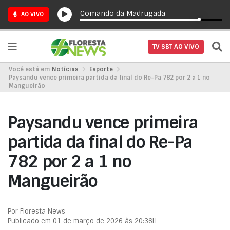
Comando da Madrugada
AO VIVO
TV SBT AO VIVO
Você está em
Notícias
Esporte
Paysandu vence primeira partida da final do Re-Pa 782 por 2 a 1 no
Mangueirão
Paysandu vence primeira
partida da final do Re-Pa
782 por 2 a 1 no
Mangueirão
Por Floresta News
Publicado em 01 de março de 2026 às 20:36H