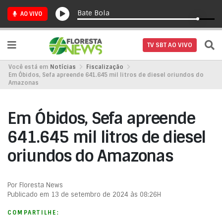
Bate Bola
AO VIVO
TV SBT AO VIVO
Você está em
Notícias
Fiscalização
Em Óbidos, Sefa apreende 641.645 mil litros de diesel oriundos do
Amazonas
Em Óbidos, Sefa apreende
641.645 mil litros de diesel
oriundos do Amazonas
Por Floresta News
Publicado em 13 de setembro de 2024 às 08:26H
COMPARTILHE: