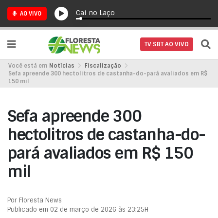
Cai no Laço
AO VIVO
TV SBT AO VIVO
Você está em
Notícias
Fiscalização
Sefa apreende 300 hectolitros de castanha-do-pará avaliados em R$
150 mil
Sefa apreende 300
hectolitros de castanha-do-
pará avaliados em R$ 150
mil
Por Floresta News
Publicado em 02 de março de 2026 às 23:25H