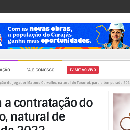
AÇÃO
FALE CONOSCO
TV SBT AO VIVO
ção do jogador Mateus Carvalho, natural de Tucuruí, para a temporada 202
 a contratação do
, natural de