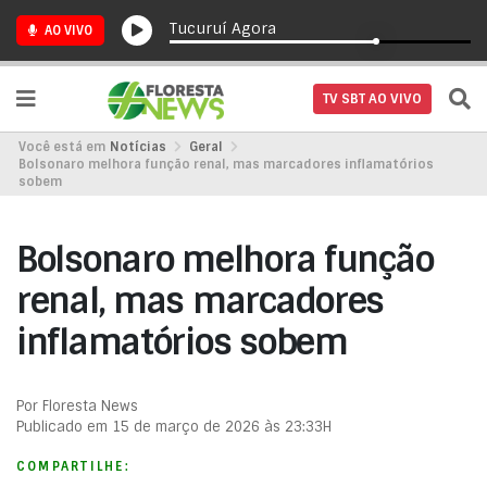
Tucuruí Agora
AO VIVO
TV SBT AO VIVO
Você está em
Notícias
Geral
Bolsonaro melhora função renal, mas marcadores inflamatórios
sobem
Bolsonaro melhora função
renal, mas marcadores
inflamatórios sobem
Por Floresta News
Publicado em 15 de março de 2026 às 23:33H
COMPARTILHE: