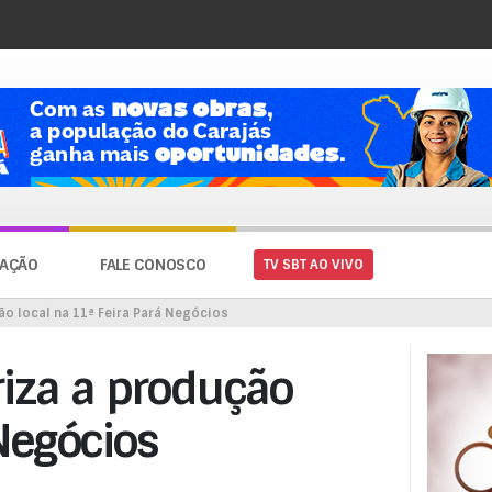
AÇÃO
FALE CONOSCO
TV SBT AO VIVO
o local na 11ª Feira Pará Negócios
riza a produção
 Negócios