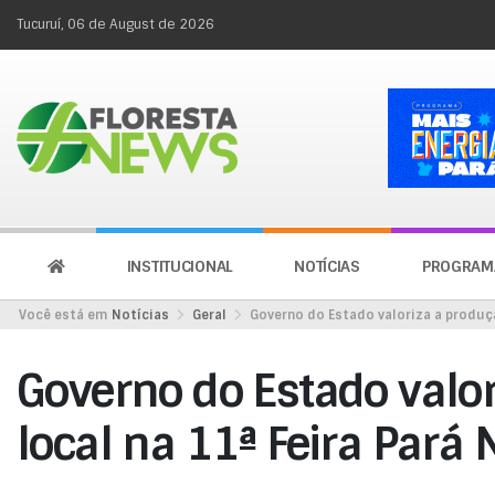
Tucuruí, 06 de August de 2026
INSTITUCIONAL
NOTÍCIAS
PROGRAM
Você está em
Notícias
Geral
Governo do Estado valoriza a produçã
Governo do Estado valo
local na 11ª Feira Pará