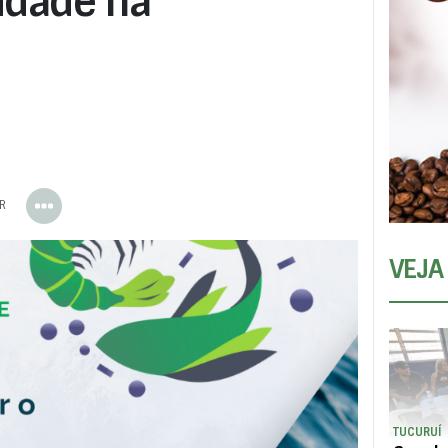
lidade na
ER
VEJA
TUCURUÍ