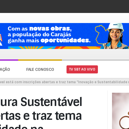
AÇÃO
FALE CONOSCO
TV SBT AO VIVO
ável está com inscrições abertas e traz tema “Inovação e Sustentabilidade
tura Sustentável
rtas e traz tema