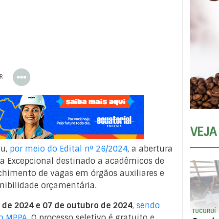
ER
VEJA
ou,
por meio do Edital nº 26/2024
, a abertura
va Excepcional destinado a acadêmicos de
nchimento de vagas em órgãos auxiliares e
ibilidade orçamentária.
o de 2024 e 07 de outubro de 2024
,
sendo
TUCURUÍ
do MPPA.
O processo seletivo é gratuito e