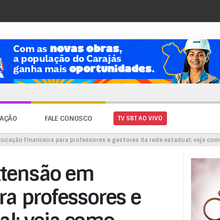
AÇÃO
FALE CONOSCO
TV SBT AO VIVO
ucação Financeira para professores e gestores da rede estadual; veja com
xtensão em
ra professores e