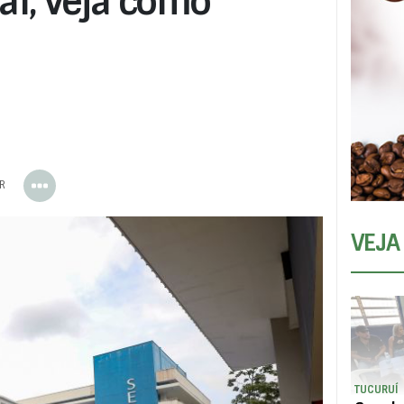
al; veja como
ER
VEJA
TUCURUÍ