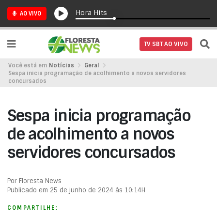
Hora Hits
AO VIVO
TV SBT AO VIVO
Você está em
Notícias
Geral
Sespa inicia programação de acolhimento a novos servidores
concursados
Sespa inicia programação
de acolhimento a novos
servidores concursados
Por Floresta News
Publicado em 25 de junho de 2024 às 10:14H
COMPARTILHE: