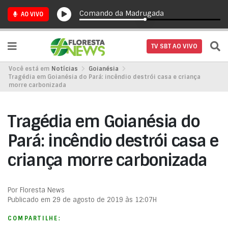
Comando da Madrugada
AO VIVO
TV SBT AO VIVO
Você está em
Notícias
Goianésia
Tragédia em Goianésia do Pará: incêndio destrói casa e criança
morre carbonizada
Tragédia em Goianésia do
Pará: incêndio destrói casa e
criança morre carbonizada
Por Floresta News
Publicado em 29 de agosto de 2019 às 12:07H
COMPARTILHE: