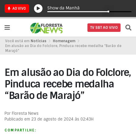
Show da Manhã
AO VIVO
TV SBT AO VIVO
Você está em
Notícias
Homenagem
Em alusão ao Dia do Folclore, Pinduca recebe medalha “Barão de
Marajó”
Em alusão ao Dia do Folclore,
Pinduca recebe medalha
“Barão de Marajó”
Por Floresta News
Publicado em 23 de agosto de 2024 às 02:43H
COMPARTILHE: