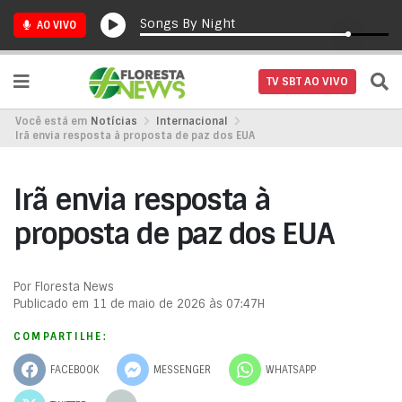
Songs By Night
AO VIVO
TV SBT AO VIVO
Você está em
Notícias
Internacional
Irã envia resposta à proposta de paz dos EUA
Irã envia resposta à
proposta de paz dos EUA
Por Floresta News
Publicado em 11 de maio de 2026 às 07:47H
COMPARTILHE:
FACEBOOK
MESSENGER
WHATSAPP