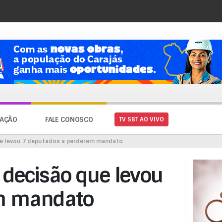
AÇÃO
FALE CONOSCO
TV SBT AO VIVO
ue levou 7 deputados a perderem mandato
decisão que levou
em mandato