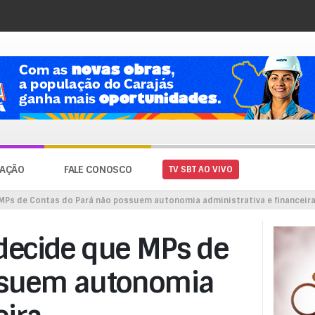
AÇÃO
FALE CONOSCO
TV SBT AO VIVO
MPs de Contas do Pará não possuem autonomia administrativa e financeir
decide que MPs de
ssuem autonomia