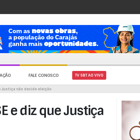
AÇÃO
FALE CONOSCO
TV SBT AO VIVO
e Justiça não decide eleição
E e diz que Justiça