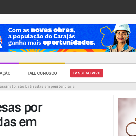
AÇÃO
FALE CONOSCO
TV SBT AO VIVO
assinato, são batizadas em penitenciária
esas por
adas em