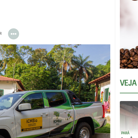
ER
VEJA
PARÁ