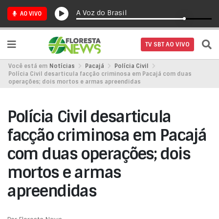
A Voz do Brasil
AO VIVO
TV SBT AO VIVO
Você está em
Notícias
Pacajá
Polícia Civil
Polícia Civil desarticula facção criminosa em Pacajá com duas
operações; dois mortos e armas apreendidas
Polícia Civil desarticula
facção criminosa em Pacajá
com duas operações; dois
mortos e armas
apreendidas