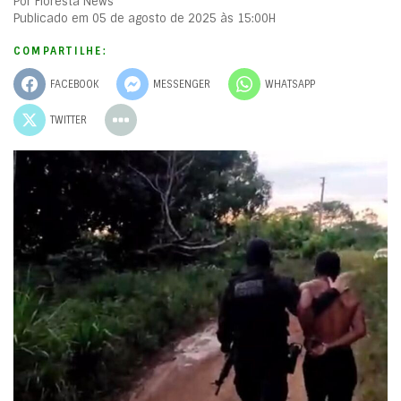
Por Floresta News
Publicado em 05 de agosto de 2025 às 15:00H
COMPARTILHE:
FACEBOOK
MESSENGER
WHATSAPP
TWITTER