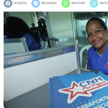
FACEBOOK
MESSENGER
WHATSAPP
TWITT