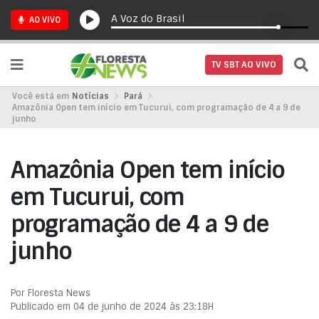
A Voz do Brasil
AO VIVO
TV SBT AO VIVO
Você está em
Notícias
Pará
Amazônia Open tem início em Tucurui, com programação de 4 a 9 de
junho
Amazônia Open tem início
em Tucurui, com
programação de 4 a 9 de
junho
Por Floresta News
Publicado em 04 de junho de 2024 às 23:18H