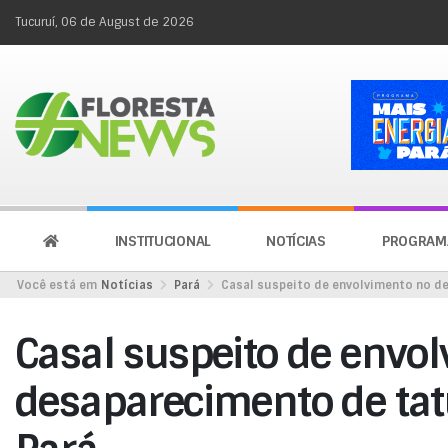
Tucuruí, 06 de August de 2026
INSTITUCIONAL
NOTÍCIAS
PROGRAM
Você está em
Notícias
Pará
Casal suspeito de envolvimento no de
Casal suspeito de envo
desaparecimento de tat