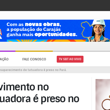
AÇÃO
FALE CONOSCO
TV SBT AO VIVO
saparecimento de tatuadora é preso no Pará.
lvimento no
uadora é preso no