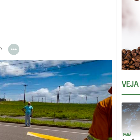
ER
VEJA
PARÁ