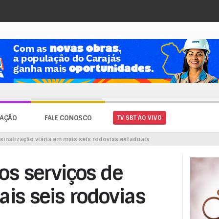
AÇÃO
FALE CONOSCO
TV SBT AO VIVO
sinalização viária em mais seis rodovias estaduais
s serviços de
ais seis rodovias