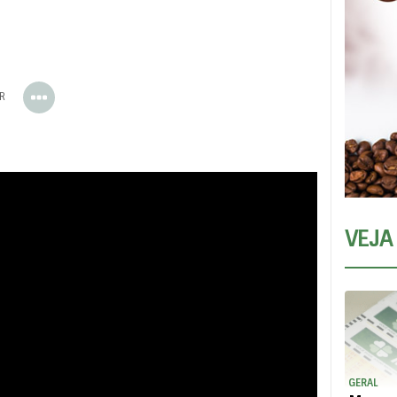
ER
VEJA
GERAL