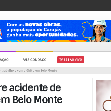
AÇÃO
FALE CONOSCO
TV SBT AO VIVO
e trabalho e vem a óbito em Belo Monte
re acidente de
 em Belo Monte