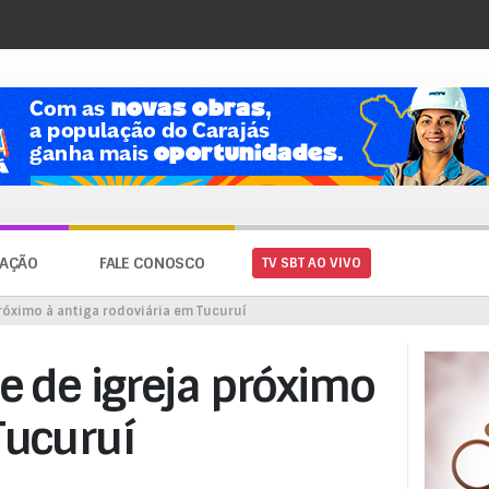
AÇÃO
FALE CONOSCO
TV SBT AO VIVO
róximo à antiga rodoviária em Tucuruí
e de igreja próximo
Tucuruí