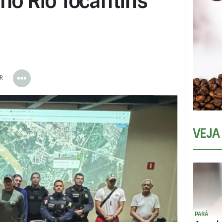
no Rio Tocantins
ER
VEJA
PARÁ