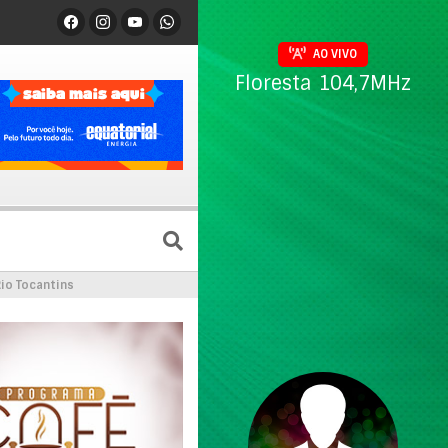
AO VIVO
Floresta 104,7MHz
io Tocantins