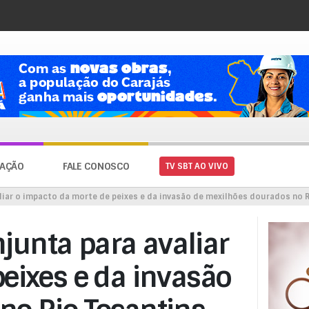
AÇÃO
FALE CONOSCO
TV SBT AO VIVO
iar o impacto da morte de peixes e da invasão de mexilhões dourados no R
unta para avaliar
eixes e da invasão