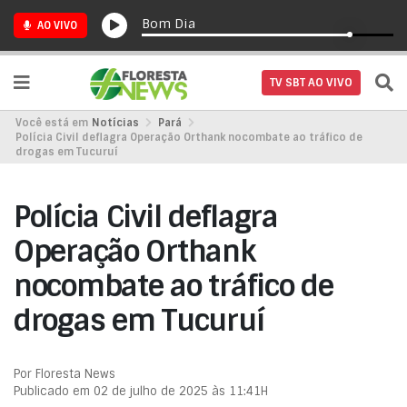
Bom Dia
AO VIVO
TV SBT AO VIVO
Você está em
Notícias
Pará
Polícia Civil deflagra Operação Orthank nocombate ao tráfico de
drogas em Tucuruí
Polícia Civil deflagra
Operação Orthank
nocombate ao tráfico de
drogas em Tucuruí
Por Floresta News
Publicado em 02 de julho de 2025 às 11:41H