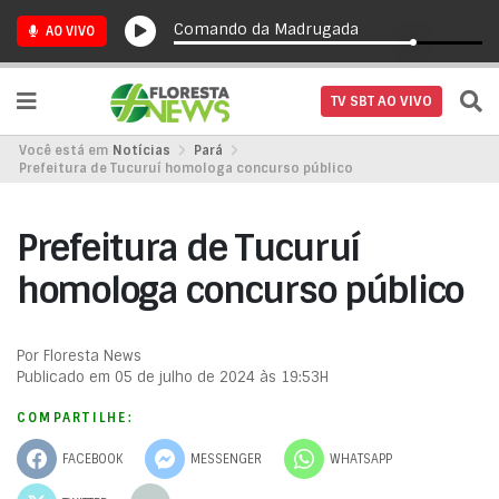
Comando da Madrugada
AO VIVO
TV SBT AO VIVO
Você está em
Notícias
Pará
Prefeitura de Tucuruí homologa concurso público
Prefeitura de Tucuruí
homologa concurso público
Por Floresta News
Publicado em 05 de julho de 2024 às 19:53H
COMPARTILHE:
FACEBOOK
MESSENGER
WHATSAPP