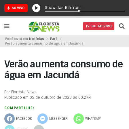
Show dos Bairros
AO VIVO
TV SBT AO VIVO
Você está em
Notícias
Pará
Verão aumenta consumo de água em Jacundá
Verão aumenta consumo de
água em Jacundá
Por Floresta News
Publicado em 05 de outubro de 2023 às 00:27H
COMPARTILHE:
FACEBOOK
MESSENGER
WHATSAPP