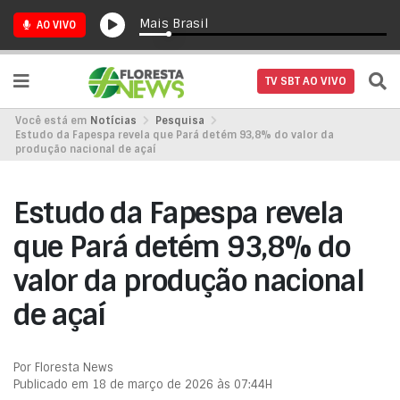
Mais Brasil
AO VIVO
TV SBT AO VIVO
Você está em
Notícias
Pesquisa
Estudo da Fapespa revela que Pará detém 93,8% do valor da
produção nacional de açaí
Estudo da Fapespa revela
que Pará detém 93,8% do
valor da produção nacional
de açaí
Por Floresta News
Publicado em 18 de março de 2026 às 07:44H