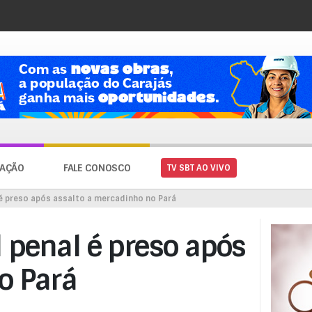
AÇÃO
FALE CONOSCO
TV SBT AO VIVO
é preso após assalto a mercadinho no Pará
 penal é preso após
o Pará